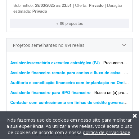
Submetido:
29/03/2025 às 23:51
| Oferta:
Privado
| Duração
estimada:
Privado
+ 86 propostas
Projetos semelhantes no 99Freelas
Assistente/secretária executiva estratégica (PJ)
- Procuramos profissional com sólida experiência em secretaria executiva e gestão financeira para estruturar e gerenciar nossas rotinas administrativas e o fluxo de caixa. Ativid...
Assistente financeiro remoto para contas e fluxo de caixa
- Procuro assistente financeiro para atuação remota, com foco no gerenciamento de contas e no controle do fluxo de caixa. Principais atividades: - Contas a pagar e a receber - Confer&...
Auditoria e conciliação financeira com implantação no Omie
- A **
Assistente financeiro para BPO financeiro
- Busco um(a) profissional autônomo(a) ou freelancer para me auxiliar na rotina do BPO financeiro da minha empresa. O objetivo principal é manter o sistema organizado, para que eu tenha ...
Contador com conhecimento em linhas de crédito governamentais
Nós fazemos uso de cookies em nosso site para melhorar
a sua experiência. Ao utilizar a 99Freelas, você aceita o uso
@2014-2026 99Freelas. Todos os direitos reservados.
de cookies de acordo com a nossa
política de privacidade
.
Termos de uso
|
Política de privacidade