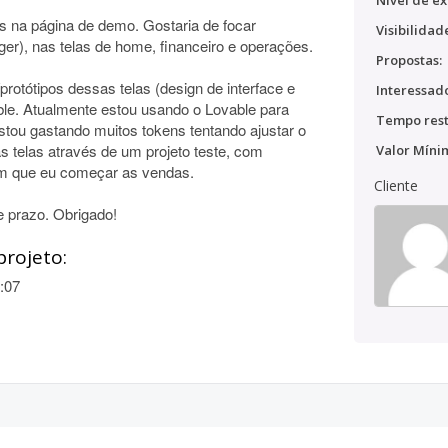
Nível de ex
s na página de demo. Gostaria de focar
Visibilidad
er), nas telas de home, financeiro e operações.
Propostas:
rotótipos dessas telas (design de interface e
Interessado
ble. Atualmente estou usando o Lovable para
Tempo rest
tou gastando muitos tokens tentando ajustar o
as telas através de um projeto teste, com
Valor Míni
sim que eu começar as vendas.
Cliente
de prazo. Obrigado!
projeto:
:07