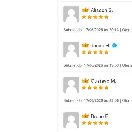
Alisson S.
Submetido:
17/06/2026 às 20:13
| Ofert
Jonas H.
Submetido:
17/06/2026 às 19:50
| Ofert
Gustavo M.
Submetido:
17/06/2026 às 22:06
| Ofert
Bruno B.