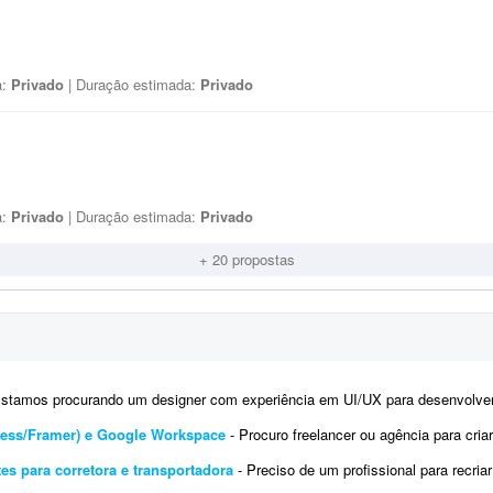
a:
Privado
| Duração estimada:
Privado
a:
Privado
| Duração estimada:
Privado
+ 20 propostas
tamos procurando um designer com experiência em UI/UX para desenvolver os layouts de um site no Figma. O projeto
dPress/Framer) e Google Workspace
- Procuro freelancer ou agência para criar a identidade visual básica, o site instituciona
tes para corretora e transportadora
- Preciso de um profissional para recriar a identidade digital (kit) e o site de uma correto