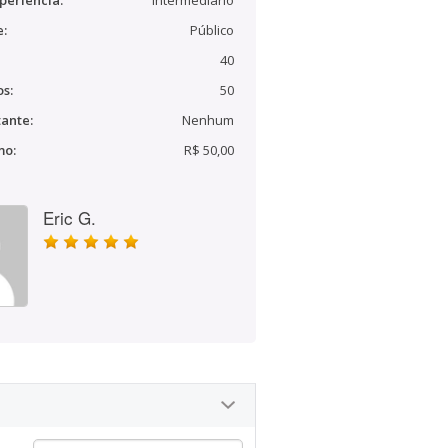
periência:
Intermediário
e:
Público
40
s:
50
ante:
Nenhum
mo:
R$ 50,00
Eric G.