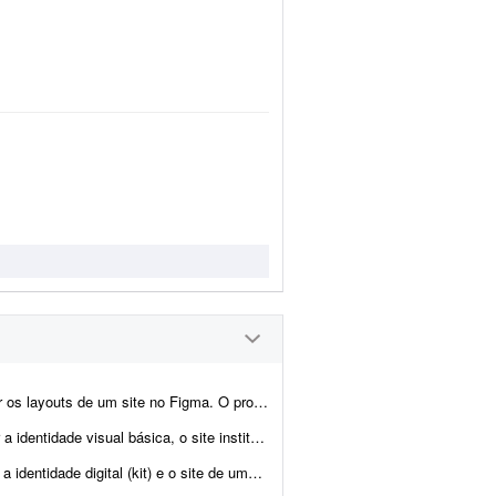
 contempla a criação do layout da página inicial e de p...
l e a infraestrutura de e-mails para um negócio que atua em 3 frentes estratégicas...
ra. Também haverá demanda para criar o site de uma transportadora. Ambos já est&atild...