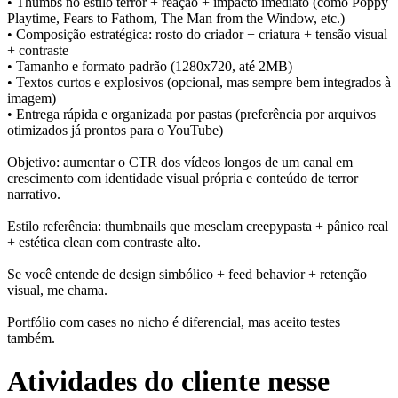
• Thumbs no estilo terror + reação + impacto imediato (como Poppy
Playtime, Fears to Fathom, The Man from the Window, etc.)
• Composição estratégica: rosto do criador + criatura + tensão visual
+ contraste
• Tamanho e formato padrão (1280x720, até 2MB)
• Textos curtos e explosivos (opcional, mas sempre bem integrados à
imagem)
• Entrega rápida e organizada por pastas (preferência por arquivos
otimizados já prontos para o YouTube)
Objetivo: aumentar o CTR dos vídeos longos de um canal em
crescimento com identidade visual própria e conteúdo de terror
narrativo.
Estilo referência: thumbnails que mesclam creepypasta + pânico real
+ estética clean com contraste alto.
Se você entende de design simbólico + feed behavior + retenção
visual, me chama.
Portfólio com cases no nicho é diferencial, mas aceito testes
também.
Atividades do cliente nesse