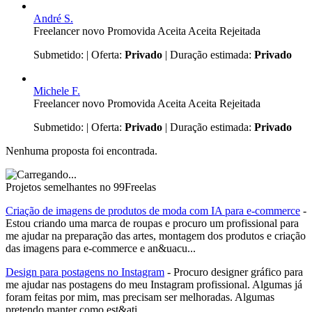
André S.
Freelancer novo
Promovida
Aceita
Aceita
Rejeitada
Submetido:
| Oferta:
Privado
| Duração estimada:
Privado
Michele F.
Freelancer novo
Promovida
Aceita
Aceita
Rejeitada
Submetido:
| Oferta:
Privado
| Duração estimada:
Privado
Nenhuma proposta foi encontrada.
Projetos semelhantes no 99Freelas
Criação de imagens de produtos de moda com IA para e-commerce
-
Estou criando uma marca de roupas e procuro um profissional para
me ajudar na preparação das artes, montagem dos produtos e criação
das imagens para e-commerce e an&uacu...
Design para postagens no Instagram
- Procuro designer gráfico para
me ajudar nas postagens do meu Instagram profissional. Algumas já
foram feitas por mim, mas precisam ser melhoradas. Algumas
pretendo manter como est&ati...