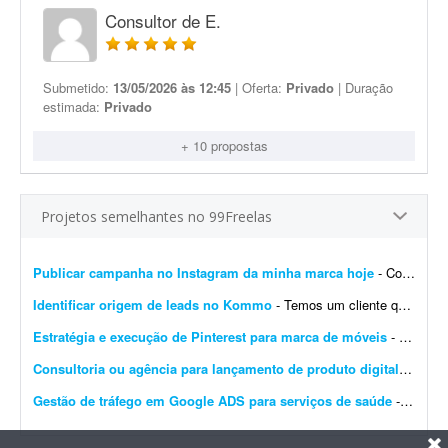
Consultor de E.
Submetido:
13/05/2026 às 12:45
| Oferta:
Privado
| Duração
estimada:
Privado
+ 10 propostas
Projetos semelhantes no 99Freelas
Publicar campanha no Instagram da minha marca hoje
- Contratar alguém para subir a campanha no Meta (Instagram) da minha marca ainda hoje. Já temos alguém em mente; este anúncio é apenas uma formalidade.
Identificar origem de leads no Kommo
- Temos um cliente que utiliza IA no CRM Kommo para qualificação dos leads e, ao mesmo tempo, para identificar a origem desses leads. Precisamos identificar se os leads vieram do Facebo...
Estratégia e execução de Pinterest para marca de móveis
- Preciso de um profissional com olhar atento e repertório refinado em design e arquitetura para repensar e construir a estratégia do Pinterest da minha marca de móveis. O proje...
Consultoria ou agência para lançamento de produto digital
- Freel
Gestão de tráfego em Google ADS para serviços de saúde
- Preciso de um freelancer com experiência em tráfego no Google Ads para gerenciar uma campanha local voltada a serviços de saúde. No momento o investimento em créd...