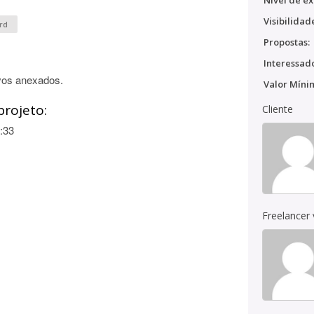
Nível de ex
Visibilidad
rd
Propostas:
Interessado
vos anexados.
Valor Míni
projeto:
Cliente
:33
Freelancer