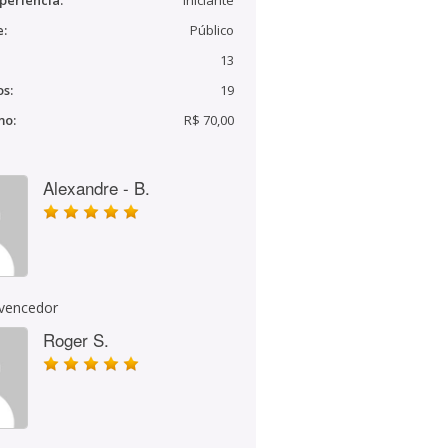
periência:
Iniciante
e:
Público
13
s:
19
mo:
R$ 70,00
Alexandre - B.
 vencedor
Roger S.