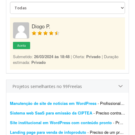
Diogo P.
Aceita
Submetido:
26/03/2024 às 18:48
| Oferta:
Privado
| Duração
estimada:
Privado
Projetos semelhantes no 99Freelas
Manutenção de site de notícias em WordPress
- Profissional para realizar manutenção, configuração de automações, melhoria visual e atualização de site de notícias em WordPress. At...
Sistema web SaaS para emissão da CIPTEA
- Preciso contratar um desenvolvedor ou equipe para criar um sistema web (SaaS multi-tenant) voltado para a emissão digital da CIPTEA (Carteira de Identificação da Pessoa com Tra...
Site institucional em WordPress com conteúdo pronto
- Preciso de um desenvolvedor WordPress para criar um site institucional simples, de aproximadamente 5 páginas (Home). - O projeto é cultural (Cuidadores da Memória - Encontro R...
Landing page para venda de infoproduto
- Preciso de um profissional que crie uma landing page com foco em conversão para um infoproduto. A página deve ter conteúdo e layout focados em vendas, com elementos que incent...