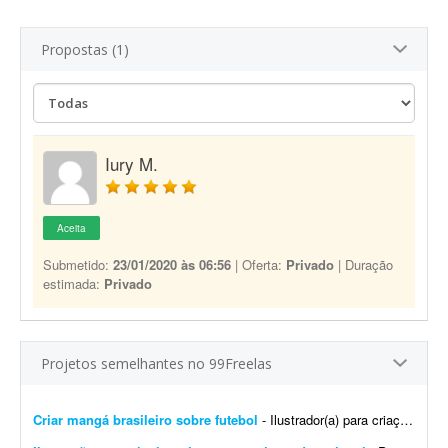
Propostas (1)
Iury M.
Aceita
Submetido:
23/01/2020 às 06:56
| Oferta:
Privado
| Duração
estimada:
Privado
Projetos semelhantes no 99Freelas
Criar mangá brasileiro sobre futebol
- Ilustrador(a) para criação de mangá brasileiro de futebol - parceria de longo prazo Estou desenvolvendo um mangá brasileiro de futebol original, com foco em uma hist&oa...