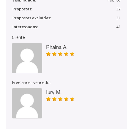
Visibilidade:
Público
Propostas:
32
Propostas excluídas:
31
Interessados:
41
Cliente
Rhaina A.
Freelancer vencedor
Iury M.