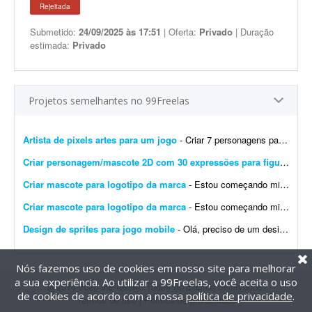
Rejeitada
Submetido:
24/09/2025 às 17:51
| Oferta:
Privado
| Duração
estimada:
Privado
Projetos semelhantes no 99Freelas
Artista de pixels artes para um jogo
- Criar 7 personagens para um jogo, em pixel art e assets para os 7 personagens (estilo caixa de dialogo como do stardew Valley)
Criar personagem/mascote 2D com 30 expressões para figurinhas de vídeo
Criar mascote para logotipo da marca
- Estou começando minha marca, por isso tenho orçamento limitado. Quero encontrar a opção com melhor custo-benefício para este momento. Presto bastante atenç...
Criar mascote para logotipo da marca
- Estou começando minha marca, por isso conto com orçamento limitado. Quero encontrar o melhor custo-benefício para esse momento. Presto bastante atenção aos detalh...
Design de sprites para jogo mobile
- Olá, preciso de um designer para criar sprites para um jogo mobile. Já possuo a ideia dos sprites e dos personagens; só preciso que eles sejam desenhados de forma profissional ...
Nós fazemos uso de cookies em nosso site para melhorar
a sua experiência. Ao utilizar a 99Freelas, você aceita o uso
@2014-2026 99Freelas. Todos os direitos reservados.
de cookies de acordo com a nossa
política de privacidade
.
Termos de uso
|
Política de privacidade