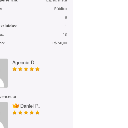
periência:
Especialista
e:
Público
8
xcluídas:
1
s:
13
mo:
R$ 50,00
Agencia D.
 vencedor
Daniel R.