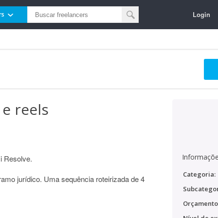
Login
rs
 e reels
Informaçõe
i Resolve.
Categoria:
 ramo jurídico. Uma sequência roteirizada de 4
Subcategor
Orçamento