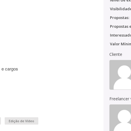
Nível de ex
Visibilidad
Propostas:
Propostas e
Interessado
Valor Míni
Cliente
s e cargos
Freelancer
Edição de Vídeo