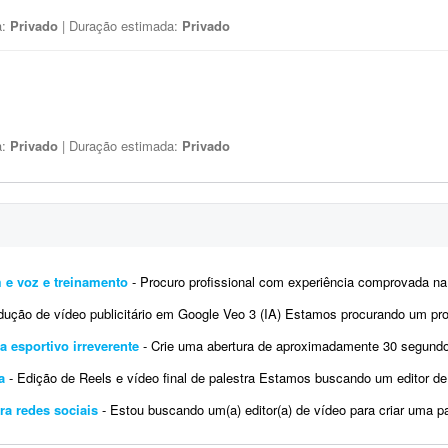
a:
Privado
| Duração estimada:
Privado
a:
Privado
| Duração estimada:
Privado
m e voz e treinamento
- Procuro profissional com experiência comprovada na criação de avatares ou clones digitais realistas
ão de vídeo publicitário em Google Veo 3 (IA) Estamos procurando um profissional com experiência co
 esportivo irreverente
- Crie uma abertura de aproximadamente 30 segundos, em formato 16:9, para o programa "Arena", um programa 
a
- Edição de Reels e vídeo final de palestra Estamos buscando um editor de vídeo com experiência em co
ra redes sociais
- Estou buscando um(a) editor(a) de vídeo para criar uma parceria recorrente na transformação de minh