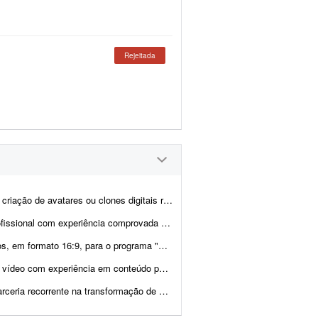
Rejeitada
 utilizando inteligência artificial. O projeto consiste em criar um clo...
mprovada em Google Veo 3 para desenvolver um v&i...
esportivo de futebol com perfil irreverente e bem-humorado. A estética deve...
nteúdo para redes sociais para trabalhar na ediç&...
as aulas e treinamentos técnicos em conteúdos curtos para redes...