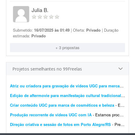
Julia B.
Submetido:
16/07/2025 às 01:49
| Oferta:
Privado
| Duração
estimada:
Privado
+ 3 propostas
Projetos semelhantes no 99Freelas
Atriz ou criadora para gravação de vídeos UGC para mercado imobiliário
Edição de aftermovie para manifestação cultural tradicional
- Procu
Criar conteúdo UGC para marca de cosméticos e beleza
- Estamos procurando criadoras UGC para produzir vídeos de beleza e cosméticos para a marca Rainha Nativa. - Nicho: beleza e cosméticos - Conteúdos: naturais, demonstra&c...
Produção recorrente de vídeos UGC com IA
- Estamos procurando um(a) profissional para produção recorrente de **vídeos UGC com Inteligência Artificial para anúncios de e-commerce**. Os vídeos dever&a...
Direção criativa e sessão de fotos em Porto Alegre/RS
- Preciso de um profissional com olhar contemporâneo para a fotografia e referências em design e arquitetura para fotografar os 4 sócios da minha marca de móveis de design. ...