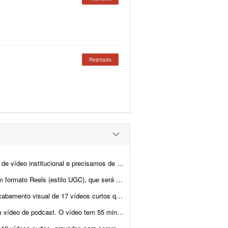
Rejeitada
alguém que dê conta de umas 3 frentes: - Trechos feitos com IA ...
á utilizado como anúncio patrocinado no Instagram. O ...
zados na montagem de criativos para redes sociais. O material está organizado...
. A câmera é fixa e a entrada aparece sempre do lado esquerdo da t...