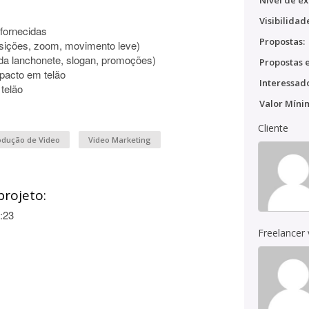
Nível de ex
Visibilidad
 fornecidas
Propostas:
sições, zoom, movimento leve)
 da lanchonete, slogan, promoções)
Propostas e
mpacto em telão
Interessado
telão
Valor Míni
Cliente
odução de Video
Video Marketing
projeto:
:23
Freelancer