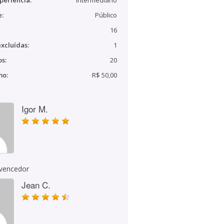
periência:
Intermediário
e:
Público
16
xcluídas:
1
s:
20
mo:
R$ 50,00
Igor M.
 vencedor
Jean C.