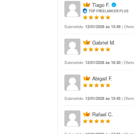
Tiago F.
TOP FREELANCER PLUS
Submetido:
12/01/2026 às 15:49
| Ofert
Gabriel M.
Submetido:
12/01/2026 às 16:30
| Ofert
Abigail F.
Submetido:
12/01/2026 às 15:45
| Ofert
Rafael C.