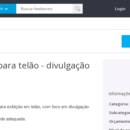
Login
rs
para telão - divulgação
Informaçõe
Categoria:
ara exibição em telão, com foco em divulgação
Subcategor
dade adequada.
Orçamento