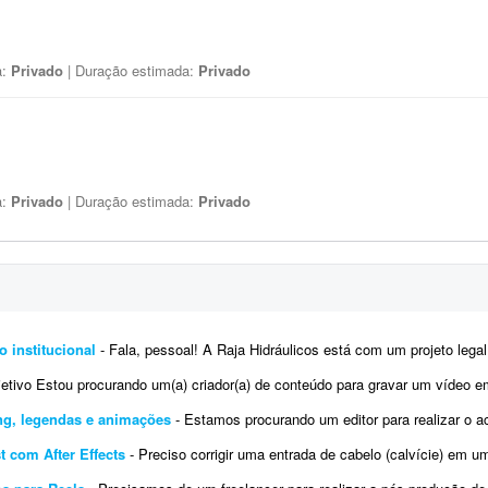
a:
Privado
| Duração estimada:
Privado
a:
Privado
| Duração estimada:
Privado
o institucional
- Fala, pessoal! A Raja Hidráulicos está com um projeto legal de vídeo institucional e precisamos de 
tivo Estou procurando um(a) criador(a) de conteúdo para gravar um vídeo em formato Reels (estilo UGC), que ser
ing, legendas e animações
- Estamos procurando um editor para realizar o acabamento visual de 17 vídeos curtos que serão utili
 com After Effects
- Preciso corrigir uma entrada de cabelo (calvície) em um vídeo de podcast. O vídeo tem 55 minutos