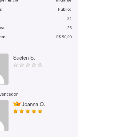
periência:
Iniciante
e:
Público
21
s:
28
mo:
R$ 50,00
Suelen S.
 vencedor
Joanna O.