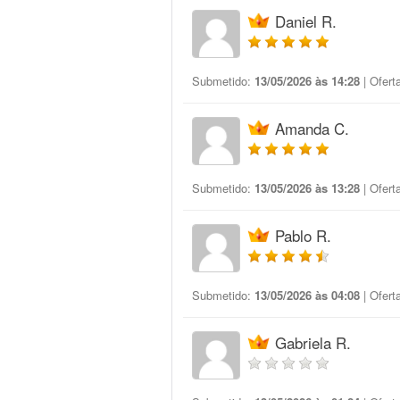
Daniel R.
Submetido:
13/05/2026 às 14:28
| Ofert
Amanda C.
Submetido:
13/05/2026 às 13:28
| Ofert
Pablo R.
Submetido:
13/05/2026 às 04:08
| Ofert
Gabriela R.