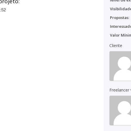
projeto:
Nível de ex
Visibilidad
:52
Propostas:
Interessado
Valor Míni
Cliente
Freelancer