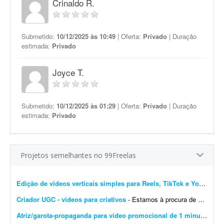
Crinaldo R.
Submetido:
10/12/2025 às 10:49
| Oferta:
Privado
| Duração
estimada:
Privado
Joyce T.
Submetido:
10/12/2025 às 01:29
| Oferta:
Privado
| Duração
estimada:
Privado
Projetos semelhantes no 99Freelas
Edição de vídeos verticais simples para Reels, TikTok e YouTube Shorts
Criador UGC - vídeos para criativos
- Estamos à procura de um(a) criador(a) UGC para gravar alguns vídeos que usaremos como criativos no lançamento da nossa nova plataforma para o ramo de venda de seguidores, curti...
Atriz/garota-propaganda para vídeo promocional de 1 minuto
- Gra