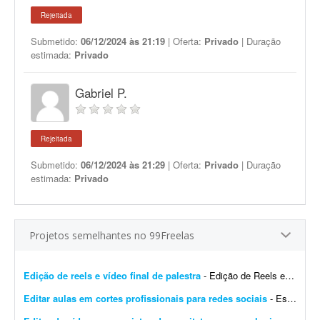
Rejeitada
Submetido:
06/12/2024 às 21:19
| Oferta:
Privado
| Duração
estimada:
Privado
Gabriel P.
Rejeitada
Submetido:
06/12/2024 às 21:29
| Oferta:
Privado
| Duração
estimada:
Privado
Projetos semelhantes no 99Freelas
Edição de reels e vídeo final de palestra
- Edição de Reels e vídeo final de palestra Estamos buscando um editor de vídeo com experiência em conteúdo para redes sociais para trabalhar na ediç&...
Editar aulas em cortes profissionais para redes sociais
- Estou buscando um(a) editor(a) de vídeo para criar uma parceria recorrente na transformação de minhas aulas e treinamentos técnicos em conteúdos curtos para redes...