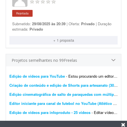
Rejeitada
Submetido:
29/08/2025 às 20:39
| Oferta:
Privado
| Duração
estimada:
Privado
+ 1 proposta
Projetos semelhantes no 99Freelas
Edição de vídeos para YouTube
- Estou procurando um editor de vídeo para editar vídeos longos para YouTube. A edição não precisa ser muito sofisticada. Procuro algo simples, dinâmico e ag...
Criação de conteúdo e edição de Shorts para artesanato (30 vídeos/mês)
Edição cinematográfica de salto de paraquedas com múltiplas câmeras
Editor iniciante para canal de futebol no YouTube (Atlético Mineiro)
Edição de vídeos para infoproduto - 25 vídeos
- Editar vídeos para o meu infoproduto/curso online. Deve saber manusear os principais editores de vídeo. - Produção e edição de 25 vídeos. - Experi&...