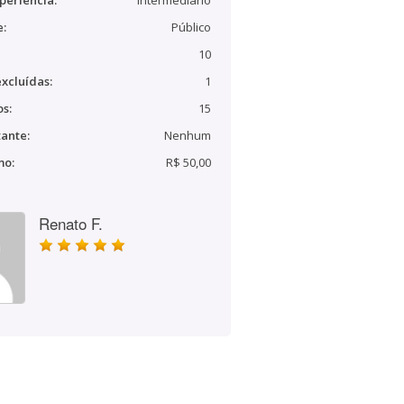
periência:
Intermediário
e:
Público
10
xcluídas:
1
s:
15
ante:
Nenhum
mo:
R$ 50,00
Renato F.