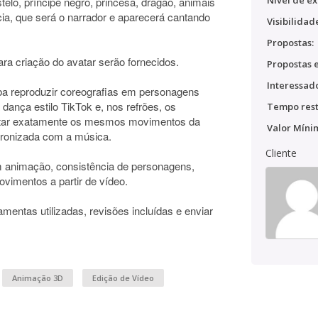
Nível de ex
telo, príncipe negro, princesa, dragão, animais
a, que será o narrador e aparecerá cantando
Visibilidad
Propostas:
para criação do avatar serão fornecidos.
Propostas e
Interessado
iba reproduzir coreografias em personagens
ança estilo TikTok e, nos refrões, os
Tempo rest
utar exatamente os mesmos movimentos da
Valor Míni
cronizada com a música.
Cliente
 animação, consistência de personagens,
ovimentos a partir de vídeo.
amentas utilizadas, revisões incluídas e enviar
Animação 3D
Edição de Vídeo