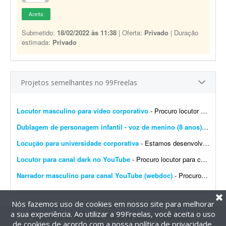
Aceita
Submetido:
18/02/2022 às 11:38
| Oferta:
Privado
| Duração
estimada:
Privado
Projetos semelhantes no 99Freelas
Locutor masculino para vídeo corporativo
- Procuro locutor profissional com voz masculina, madura, segura e natural para a locução de um vídeo corporativo de aproximadamente 7 a 10 minutos. O roteiro será fornec...
Dublagem de personagem infantil - voz de menino (8 anos)
- Olá, 
Locução para universidade corporativa
- Estamos desenvolvendo a Universidade Corporativa da Jovem Valor, uma plataforma de capacitação interna criada para padronizar o conhecimento, fortalecer a cultura organizacional e gar...
Locutor para canal dark no YouTube
- Procuro locutor para canal YouTube (webdoc). Áudio de 8 a 13 minutos. Frequência: 1 áudio por semana. Trabalho contínuo para vídeos com tom dark e narrativa docume...
Narrador masculino para canal YouTube (webdoc)
- Procuro narrador para canal YouTube (webdoc). - Áudio de 8 a 13 minutos. - 1 áudio por semana. - Voz: masculina. Vamos trabalhar juntos?
Nós fazemos uso de cookies em nosso site para melhorar
a sua experiência. Ao utilizar a 99Freelas, você aceita o uso
@2014-2026 99Freelas. Todos os direitos reservados.
de cookies de acordo com a nossa
política de privacidade
.