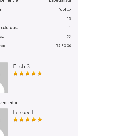
periência:
Especialista
e:
Público
18
xcluídas:
1
s:
22
mo:
R$ 50,00
Erich S.
 vencedor
Lalesca L.