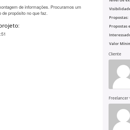
Nível de ex
montagem de informações. Procuramos um
Visibilidad
 de propósito no que faz.
Propostas:
projeto:
Propostas e
:51
Interessado
Valor Míni
Cliente
Freelancer