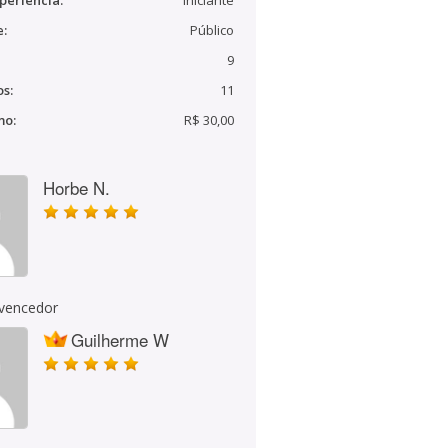
periência:
Iniciante
e:
Público
9
s:
11
mo:
R$ 30,00
Horbe N.
 vencedor
Guilherme W