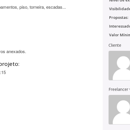
Nível de ex
amentos, piso, torneira, escadas...
Visibilidad
Propostas:
Interessado
Valor Míni
Cliente
vos anexados.
projeto:
:15
Freelancer