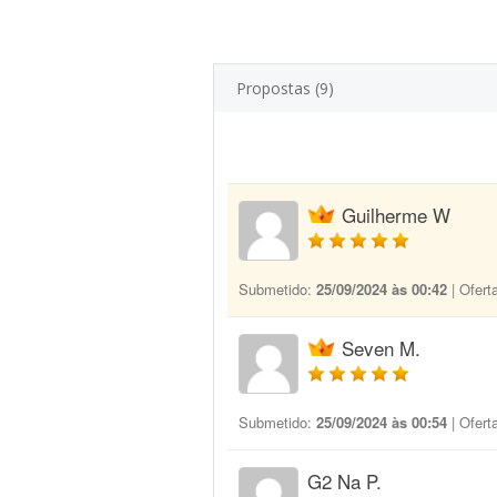
Propostas (9)
Guilherme W
Submetido:
25/09/2024 às 00:42
| Ofert
Seven M.
Submetido:
25/09/2024 às 00:54
| Ofert
G2 Na P.