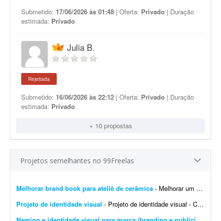
Submetido:
17/06/2026 às 01:48
| Oferta:
Privado
| Duração
estimada:
Privado
Julia B.
Rejeitada
Submetido:
16/06/2026 às 22:12
| Oferta:
Privado
| Duração
estimada:
Privado
+ 10 propostas
Projetos semelhantes no 99Freelas
Melhorar brand book para ateliê de cerâmica
- Melhorar um brand book existente para um ateliê de cerâmica, além de toda a parte de papelaria; por exemplo: - Essência da marca - Propósito - Missão - Vis&a...
Projeto de identidade visual
- Projeto de identidade visual - CJ Gonçalves 1. Sobre o projeto Estamos desenvolvendo a nova identidade visual da CJ Gonçalves, uma empresa do segmento imobiliário que atua co...
Naming e identidade visual para marca (branding e publicidade)
- 