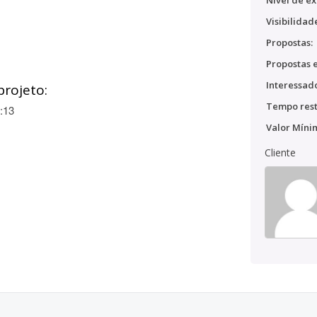
Nível de ex
Visibilidad
Propostas:
Propostas e
Interessado
projeto:
Tempo rest
:13
Valor Míni
Cliente