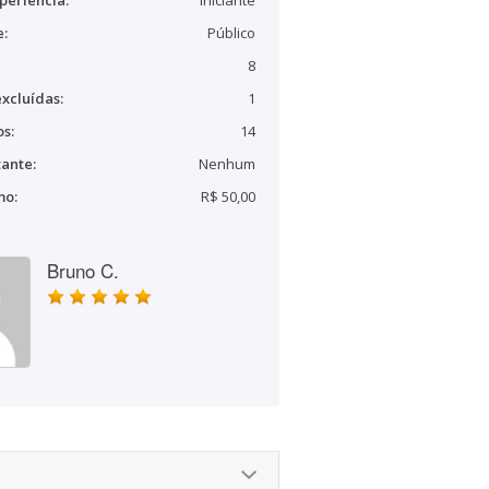
periência:
Iniciante
e:
Público
8
xcluídas:
1
s:
14
ante:
Nenhum
mo:
R$ 50,00
Bruno C.