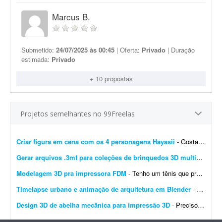
Marcus B.
Submetido:
24/07/2025 às 00:45
| Oferta:
Privado
| Duração
estimada:
Privado
+ 10 propostas
Projetos semelhantes no 99Freelas
Criar figura em cena com os 4 personagens Hayasii
- Gostaria de uma figura que, na verdade, seja uma cena com os quatro personagens da banda Hayasii, de DanDaDan. A cena de referência está em anexo. Minha ideia é que os personage...
Gerar arquivos .3mf para coleções de brinquedos 3D multicoloridos
Modelagem 3D pra impressora FDM
- Tenho um tênis que precisava taransformá-lo em modelo 3D. Este cliente quer fazer isso com todos os tênis da marca, este seria um piloto pra validação de uma futura...
Timelapse urbano e animação de arquitetura em Blender
- Procuro modelador e animador 3D especialista em Blender para criar animações urbanas e timelapses de cidades em estilo documentário. Deve incluir animação de elem...
Design 3D de abelha mecânica para impressão 3D
- Preciso do modelo 3D de uma abelha mecânica robótica (conforme a imagem de referência) com aproximadamente 10 cm de altura. O projeto deve ser entregue em múltiplas partes...