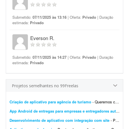
Submetido:
07/11/2025 às 13:16
| Oferta:
Privado
| Duração
estimada:
Privado
Everson R.
Submetido:
07/11/2025 às 14:27
| Oferta:
Privado
| Duração
estimada:
Privado
Projetos semelhantes no 99Freelas
Criação de aplicativo para agência de turismo
- Queremos criar um aplicativo para uma agência de turismo que já tem site. Plataforma Android e IOS Um app que seja o site dentro do app,a pessoa acesse o app e tenha as mesmas facili...
App Android de entregas para empresas e entregadores autônomos
Desenvolvimento de aplicativo com integração com site
- Procuro desenvolvedor(a) que tenha histórico de desenvolvimento de aplicativos publicados na Google Play e na App Store. Preciso de experiência comprovada e, se possível, que e...