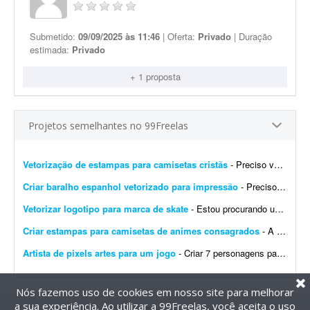
Submetido:
09/09/2025 às 11:46
| Oferta:
Privado
| Duração
estimada:
Privado
+ 1 proposta
Projetos semelhantes no 99Freelas
Vetorização de estampas para camisetas cristãs
- Preciso vetorizar duas estampas para camisetas streetwear com temática cristã. Já tenho os mockups e as referências. Preciso receber os arquivos finais nos formatos AI, P...
Criar baralho espanhol vetorizado para impressão
- Preciso de alguém que saiba criar um baralho espanhol vetorizado para impressão. Preciso dos arquivos em formato vetorial e também em PNG de alta resolução. Favo...
Vetorizar logotipo para marca de skate
- Estou procurando um designer para vetorizar um logotipo que já tenho pronto. Esta arte será encaminhada para a fábrica, então será necessário exportar na q...
Criar estampas para camisetas de animes consagrados
- A ideia é criar oito artes para camisetas oversized para quatro animes consagrados diferentes. São quatro ilustrações maiores para as costas e quatro menores para o lado...
Artista de pixels artes para um jogo
- Criar 7 personagens para um jogo, em pixel art e assets para os 7 personagens (estilo caixa de dialogo como do stardew Valley)
Nós fazemos uso de cookies em nosso site para melhorar
a sua experiência. Ao utilizar a 99Freelas, você aceita o uso