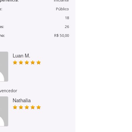
periência:
Iniciante
e:
Público
18
s:
26
mo:
R$ 50,00
Luan M.
 vencedor
Nathalia