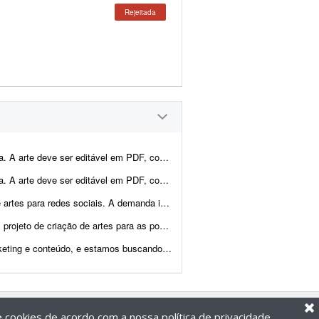
Rejeitada
gido pela gráfica. Quero unir dois elementos: o lobo ficar&aac...
gido pela gráfica. Quero unir dois elementos: o lobo no cart&a...
nicial será de: * 8 artes para o feed por mês; * Stori...
e uma loja virtual iniciante de camisas de futebol. O trabalho envolv...
gner gráfico(a) focado(a) em social media para estabelecer um...
de cookies de acordo com a nossa
política de privacidade
.