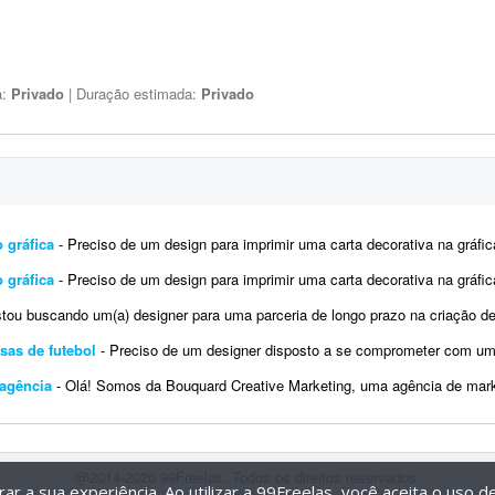
a:
Privado
| Duração estimada:
Privado
 gráfica
- Preciso de um design para imprimir uma carta decorativa na gráfica. A arte deve ser editável em PDF, conforme exi
 gráfica
- Preciso de um design para imprimir uma carta decorativa na gráfica. A arte deve ser editável em PDF, conforme exi
ou buscando um(a) designer para uma parceria de longo prazo na criação de artes para redes sociais. A demanda i
isas de futebol
- Preciso de um designer disposto a se comprometer com um projeto de criação de artes para as postagens do perfil d
 agência
- Olá! Somos da Bouquard Creative Marketing, uma agência de marketing e conteúdo, e estamos buscando um(a) desi
@2014-2026 99Freelas. Todos os direitos reservados.
r a sua experiência. Ao utilizar a 99Freelas, você aceita o uso 