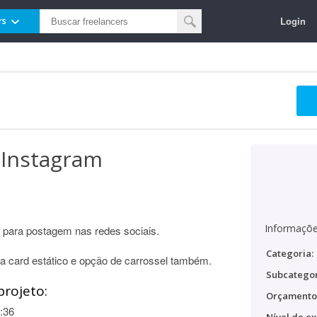
Login
rs
 Instagram
Informaçõe
 para postagem nas redes sociais.
Categoria:
ara card estático e opção de carrossel também.
Subcategor
projeto:
Orçamento
:36