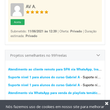
AV A.
Aceita
Submetido:
11/06/2021 às 12:39
| Oferta:
Privado
| Duração
estimada:
Privado
Projetos semelhantes no 99Freelas
Atendimento ao cliente remoto para SPA via WhatsApp, Instagram e e-mail
Suporte nível 1 para alunos do curso Gabriel A
- Suporte nível 1 para alunos do curso Gabriel A. 1. Atendimento ao cliente (primeiro contato) - Responder dúvidas básicas sobre o curso, incluindo acesso à plataforma, c...
Suporte nível 1 para alunos do curso Gabriel A
- Suporte nível 1 para alunos do curso Gabriel A. 1. Atendimento ao cliente (primeiro contato): Responder dúvidas básicas sobre o curso, incluindo acesso à plataforma, cr...
Atendimento via WhatsApp para venda de playlists temáticas
- Esto
Nós fazemos uso de cookies em nosso site para melhorar