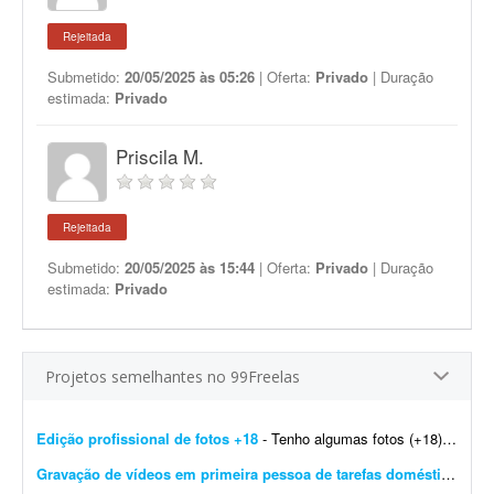
Rejeitada
Submetido:
20/05/2025 às 05:26
| Oferta:
Privado
| Duração
estimada:
Privado
Priscila M.
Rejeitada
Submetido:
20/05/2025 às 15:44
| Oferta:
Privado
| Duração
estimada:
Privado
Projetos semelhantes no 99Freelas
Edição profissional de fotos +18
- Tenho algumas fotos (+18) e preciso que você melhore a qualidade e deixe o resultado bastante profissional. As imagens são para uso no meu site de trabalho. Gostaria que, se poss&iacu...
Gravação de vídeos em primeira pessoa de tarefas domésticas
- Es