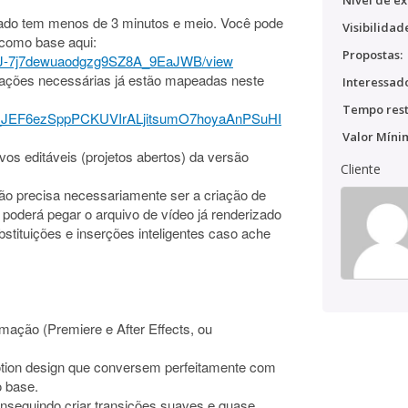
Nível de ex
lizado tem menos de 3 minutos e meio. Você pode
Visibilidad
 como base aqui:
Propostas:
7NLJ-7j7dewuaodgzg9SZ8A_9EaJWB/view
zações necessárias já estão mapeadas neste
Interessado
Tempo rest
d/1_JEF6ezSppPCKUVIrALjitsumO7hoyaAnPSuHI
Valor Míni
os editáveis (projetos abertos) da versão
Cliente
não precisa necessariamente ser a criação de
 poderá pegar o arquivo de vídeo já renderizado
ubstituições e inserções inteligentes caso ache
mação (Premiere e After Effects, ou
otion design que conversem perfeitamente com
o base.
nseguindo criar transições suaves e quase