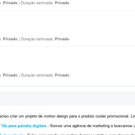
a:
Privado
| Duração estimada:
Privado
a:
Privado
| Duração estimada:
Privado
a:
Privado
| Duração estimada:
Privado
ciso criar um projeto de motion design para o produto cooler promocional. Link do produto: https
 10s para painéis digitais
- Somos uma agência de marketing e buscamos um profissional de motion design para desenvolver 2 VTs in