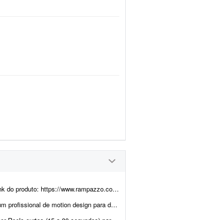
://www.rampazzo.com.br/cooler-24latas-promocional
stitucionais de 10 segundos para um grupo médico. Os materiais serão exibido...