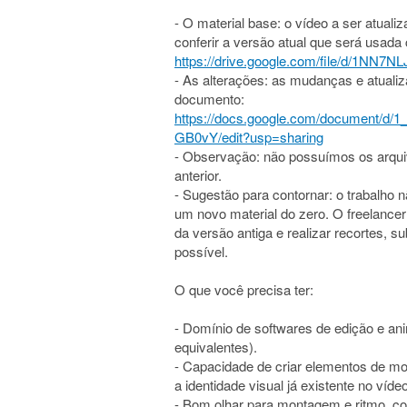
- O material base: o vídeo a ser atua
conferir a versão atual que será usada
https://drive.google.com/file/d/1NN
- As alterações: as mudanças e atuali
documento:
https://docs.google.com/document/
GB0vY/edit?usp=sharing
- Observação: não possuímos os arquiv
anterior.
- Sugestão para contornar: o trabalho 
um novo material do zero. O freelancer
da versão antiga e realizar recortes, s
possível.
O que você precisa ter:
- Domínio de softwares de edição e ani
equivalentes).
- Capacidade de criar elementos de m
a identidade visual já existente no víde
- Bom olhar para montagem e ritmo, co