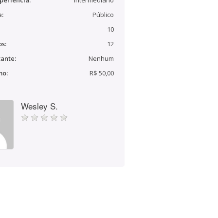
periência:
Intermediário
e:
Público
10
s:
12
ante:
Nenhum
mo:
R$ 50,00
Wesley S.