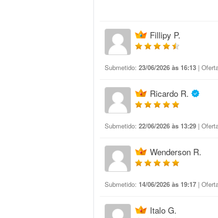
Fillipy P.
Submetido:
23/06/2026 às 16:13
| Ofert
Ricardo R.
Submetido:
22/06/2026 às 13:29
| Ofert
Wenderson R.
Submetido:
14/06/2026 às 19:17
| Ofert
Italo G.