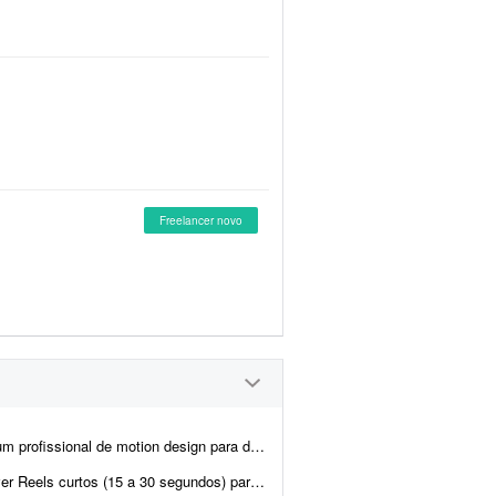
Freelancer novo
stitucionais de 10 segundos para um grupo médico. Os materiais serão exibido...
ecnologia chamada D'Orsay Studio. Estamos no início. A empresa atua c...