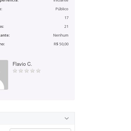
periência:
Iniciante
e:
Público
17
s:
21
ante:
Nenhum
mo:
R$ 50,00
Flavio C.