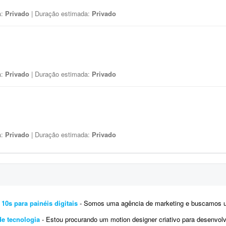
a:
Privado
| Duração estimada:
Privado
a:
Privado
| Duração estimada:
Privado
a:
Privado
| Duração estimada:
Privado
 10s para painéis digitais
- Somos uma agência de marketing e buscamos um profissional de motion design para desenvolver 2 VTs in
de tecnologia
- Estou procurando um motion designer criativo para desenvolver Reels curtos (15 a 30 segundos) para uma empresa de t