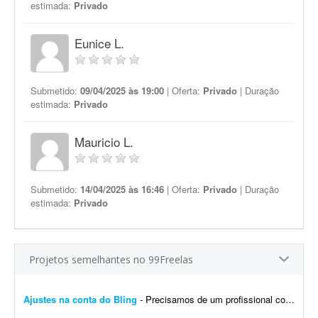
estimada:
Privado
Eunice L.
Submetido:
09/04/2025 às 19:00
| Oferta:
Privado
| Duração
estimada:
Privado
Mauricio L.
Submetido:
14/04/2025 às 16:46
| Oferta:
Privado
| Duração
estimada:
Privado
Projetos semelhantes no 99Freelas
Ajustes na conta do Bling
- Precisamos de um profissional com experiência em e-commerce e em configurações no Bling. Atualmente temos a conta de um cliente integrada com loja própria, Mercado Livre,...