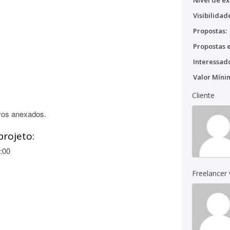
Nível de ex
Visibilidad
Propostas:
Propostas e
Interessado
Valor Míni
Cliente
vos anexados.
projeto:
:00
Freelancer