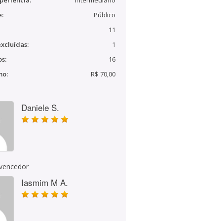
periência:
Intermediário
e:
Público
11
xcluídas:
1
s:
16
mo:
R$ 70,00
Daniele S.
 vencedor
Iasmim M A.