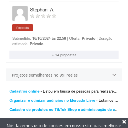
Stephani A.
Rejeitada
Submetido:
16/10/2024 às 22:58
| Oferta:
Privado
| Duração
estimada:
Privado
+ 14 propostas
Projetos semelhantes no 99Freelas
Cadastros online
- Estou em busca de pessoas para realizarem cadastros em plataformas online, seguindo um passo a passo simples. As atividades são rápidas e levam aproximadamente 5 minutos para serem co...
Organizar e otimizar anúncios no Mercado Livre
- Estamos buscando um profissional detalhista e eficiente para otimizar inúmeros anúncios existentes no Mercado Livre. O trabalho envolve duas frentes principais para garantir a correta...
Cadastro de produtos no TikTok Shop e administração de conta
- B
Nós fazemos uso de cookies em nosso site para melhorar