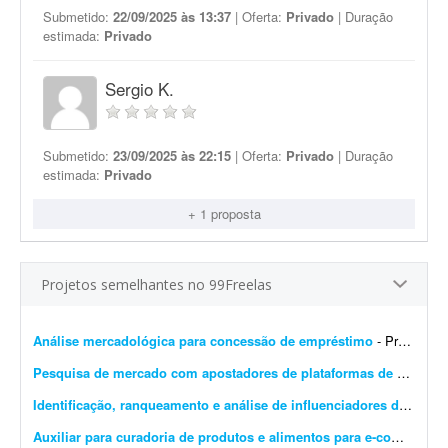
Submetido:
22/09/2025 às 13:37
| Oferta:
Privado
| Duração
estimada:
Privado
Sergio K.
Submetido:
23/09/2025 às 22:15
| Oferta:
Privado
| Duração
estimada:
Privado
+ 1 proposta
Projetos semelhantes no 99Freelas
Análise mercadológica para concessão de empréstimo
- Preciso de uma análise mercadológica para fins de concessão de empréstimo. O trabalho é URGENTE. Requisito: profissional cadastrado no Corecon.
Pesquisa de mercado com apostadores de plataformas de cassino
Identificação, ranqueamento e análise de influenciadores de cosplay
Auxiliar para curadoria de produtos e alimentos para e-commerce
-