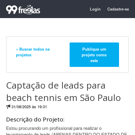
Login
Cadastre-se
« Buscar todos os
Publique um
projetos
projeto como
este
Captação de leads para
beach tennis em São Paulo
31/08/2025 às 19:31
Descrição do Projeto:
Estou procurando um profissional para realizar o
levantamento de leads (APENAS DENTRO DO ESTADO DE