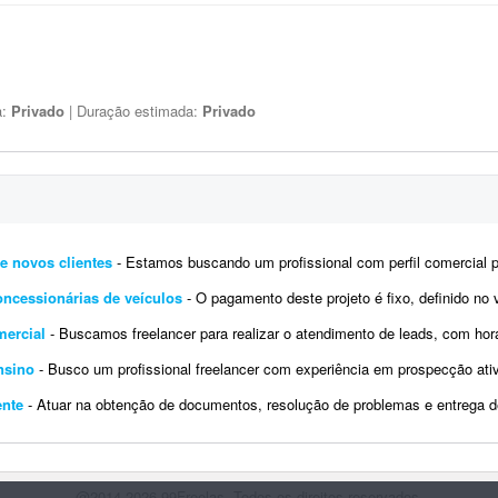
a:
Privado
| Duração estimada:
Privado
e novos clientes
- Estamos buscando um profissional com perfil comercial para atuar em um projeto de prospecção e desenvolvim
ncessionárias de veículos
- O pagamento deste projeto é fixo, definido no valor combinado na proposta, sem qualquer comissionament
mercial
- Buscamos freelancer para realizar o atendimento de leads, com horário flexível. Os contatos chegarão atr
nsino
- Busco um profissional freelancer com experiência em prospecção ativa e vendas consultivas B2B para entrar 
ente
- Atuar na obtenção de documentos, resolução de problemas e entrega de resultados concretos em cad
@2014-2026 99Freelas. Todos os direitos reservados.