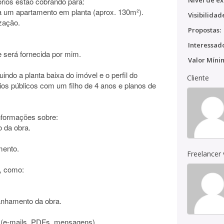
Nível de ex
órios estão cobrando para:
ara um apartamento em planta (aprox. 130m²).
Visibilidad
zação.
Propostas:
Interessado
que será fornecida por mim.
Valor Míni
uindo a planta baixa do imóvel e o perfil do
Cliente
rios públicos com um filho de 4 anos e planos de
 informações sobre:
 da obra.
mento.
Freelancer
o, como:
anhamento da obra.
a (e-mails, PDFs, mensagens).