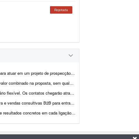
Rejeitada
ento de novas oportunidades B2B para a Guebly. O objetivo será identi...
o sobre metas, reuniões fechadas ou vendas realizadas. Procuro um SDR experiente...
avés de nossas campanhas de marketing. O profissional não...
em contato com instituições de ensino. A lista de contat...
a ligação. - Solicitar documentos necessários para ...