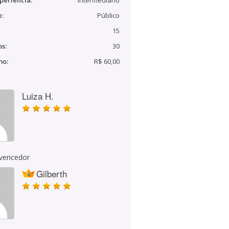
periência:
Intermediário
e:
Público
15
s:
30
mo:
R$ 60,00
Luiza H.
 vencedor
Gilberth