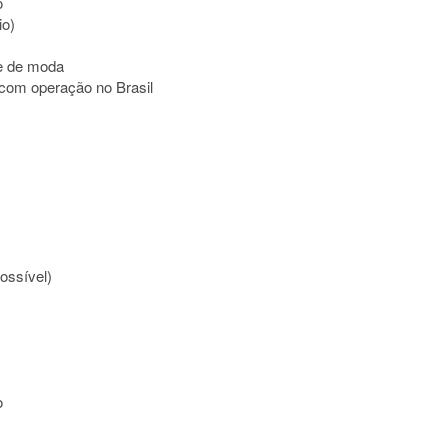
o
io)
e de moda
 com operação no Brasil
ossível)
o