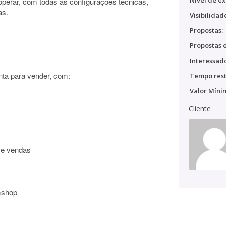
Nível de ex
 operar, com todas as configurações técnicas,
as.
Visibilidad
Propostas:
Propostas e
Interessado
nta para vender, com:
Tempo rest
Valor Míni
Cliente
o e vendas
mshop