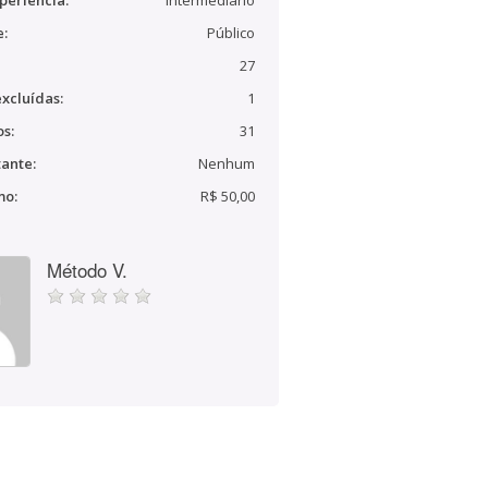
periência:
Intermediário
e:
Público
27
xcluídas:
1
s:
31
ante:
Nenhum
mo:
R$ 50,00
Método V.