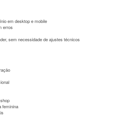
ínio em desktop e mobile
m erros
nder, sem necessidade de ajustes técnicos
eração
ional
mshop
 feminina
is