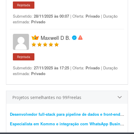
Rejeitada
Submetido:
28/11/2025 às 00:07
| Oferta:
Privado
| Duração
estimada:
Privado
Maxwell D B.
Rejeitada
Submetido:
27/11/2025 às 17:25
| Oferta:
Privado
| Duração
estimada:
Privado
Projetos semelhantes no 99Freelas
Desenvolvedor full-stack para pipeline de dados e front-end em GCP
Especialista em Kommo e integração com WhatsApp Business
- R