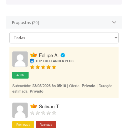
Propostas (20)
Fellipe A.
TOP FREELANCER PLUS
Aceita
Submetido:
23/05/2026 às 05:10
| Oferta:
Privado
| Duração
estimada:
Privado
Sulivan T.
Promovida
Rejeitada