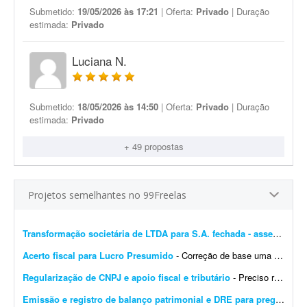
Submetido:
19/05/2026 às 17:21
| Oferta:
Privado
| Duração
estimada:
Privado
Luciana N.
Submetido:
18/05/2026 às 14:50
| Oferta:
Privado
| Duração
estimada:
Privado
+ 49 propostas
Projetos semelhantes no 99Freelas
Transformação societária de LTDA para S.A. fechada - assessoria completa
Acerto fiscal para Lucro Presumido
- Correção de base uma única vez. Total de 9.266 itens - Regime: Lucro Presumido - Custo para atender a 01 loja. Sistema de retaguarda: Albatros - Contabilidade: SJT. - CNPJ: 03...
Regularização de CNPJ e apoio fiscal e tributário
- Preciso regularizar um CNPJ que está como INAPTO. Ele está parado há alguns meses e gostaria de avaliar se vale a pena regularizá-lo ou encerrá-lo. Além d...
Emissão e registro de balanço patrimonial e DRE para pregão
- Est