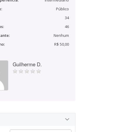
periência:
Intermediário
e:
Público
34
s:
46
ante:
Nenhum
mo:
R$ 50,00
Guilherme D.