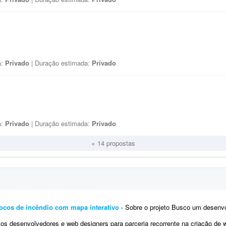
a:
Privado
| Duração estimada:
Privado
a:
Privado
| Duração estimada:
Privado
+ 14 propostas
ocos de incêndio com mapa interativo
- Sobre o projeto Busco um desenvolvedor experiente para criar uma plataforma web de mo
senvolvedores e web designers para parceria recorrente na criação de websites profissionais. Os projetos s