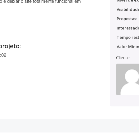
Nível de ex
 e deixar o site totalmente funcional em
Visibilidad
Propostas:
Interessado
Tempo rest
projeto:
Valor Míni
:02
Cliente