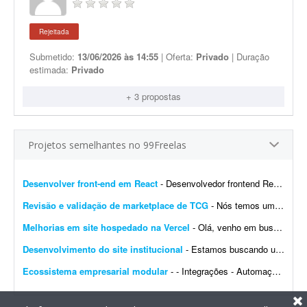
Rejeitada
Submetido:
13/06/2026 às 14:55
| Oferta:
Privado
| Duração
estimada:
Privado
+ 3 propostas
Projetos semelhantes no 99Freelas
Desenvolver front-end em React
- Desenvolvedor frontend React com Tailwind CSS. Experiência na integração de APIs REST e autenticação por token (AWS Cognito é diferencial). O design j&aacut...
Revisão e validação de marketplace de TCG
- Nós temos um site de marketplace de TCG (trading card game) chamado Capital Collectibles e gostaria de um programador front-end e back-end para nos ajudar a revisar a estrutura e validar a p...
Melhorias em site hospedado na Vercel
- Olá, venho em busca de um profissional que entenda de Vercel. Gostaria de fazer alterações e melhorias no meu site. Já tenho muitas páginas que consigo editar, m...
Desenvolvimento do site institucional
- Estamos buscando um web designer/desenvolvedor para criar o novo site institucional da BonaFruta Sorvetes. Nossa principal referência de experiência, qualidade visual, navegaç&a...
Ecossistema empresarial modular
- - Integrações - Automações - Configuração de servidor - Criação de ferramentas Exemplo de trabalho: Configuração de VPS, scrap...