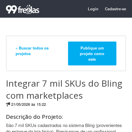
Login
Cadastre-se
« Buscar todos os
Publique um
projetos
projeto como
este
Integrar 7 mil SKUs do Bling
com marketplaces
21/05/2026 às 15:22
Descrição do Projeto:
São 7 mil SKUs cadastrados no sistema Bling (provenientes
do estoque da loja física). Precisamos de um profissional