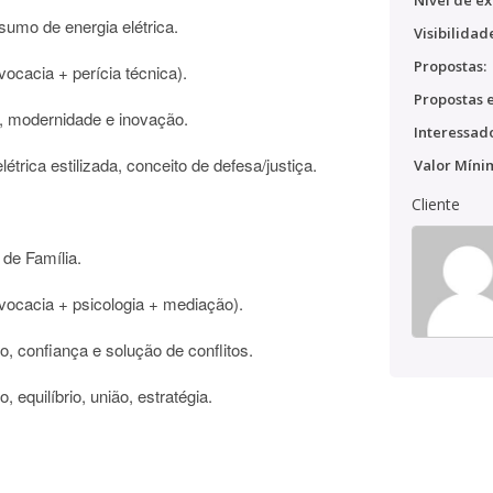
Nível de ex
umo de energia elétrica.
Visibilidad
Propostas:
dvocacia + perícia técnica).
Propostas e
e, modernidade e inovação.
Interessado
trica estilizada, conceito de defesa/justiça.
Valor Míni
Cliente
 de Família.
advocacia + psicologia + mediação).
io, confiança e solução de conflitos.
 equilíbrio, união, estratégia.