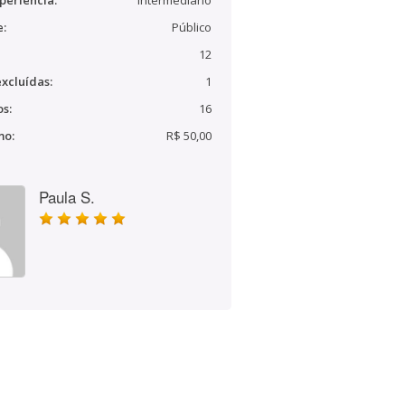
periência:
Intermediário
e:
Público
12
xcluídas:
1
s:
16
mo:
R$ 50,00
Paula S.