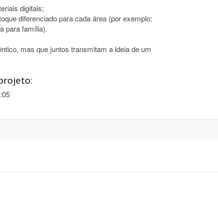
riais digitais;
toque diferenciado para cada área (por exemplo:
a para família).
têntico, mas que juntos transmitam a ideia de um
projeto:
:05