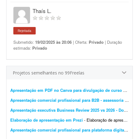
Thaís L.
Rejeitada
Submetido:
19/02/2025 às 20:06
| Oferta:
Privado
| Duração
estimada:
Privado
Projetos semelhantes no 99Freelas
Apresentação em PDF no Canva para divulgação de curso de estética
Apresentação comercial profissional para B2B - assessoria de marketplace
Apresentação executiva Business Review 2025 vs 2026 - Dolce & Gabbana
Elaboração de apresentação em Prezi
- Elaboração de apresentação em Prezi. O que será disponibilizado para você? 1. Você terá acesso a um arquivo com os tópicos da apresenta...
Apresentação comercial profissional para plataforma digital
- Preci