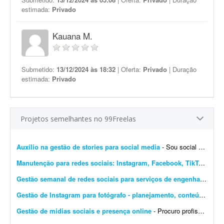
estimada:
Privado
Kauana M.
Submetido:
13/12/2024 às 18:32
| Oferta:
Privado
| Duração
estimada:
Privado
Projetos semelhantes no 99Freelas
Auxílio na gestão de stories para social media
- Sou social media e procuro alguém que me auxilie na produção de stories profissionais, com execução simples e sem muita elaboração. - Criaç&...
Manutenção para redes sociais: Instagram, Facebook, TikTok e Marketplace
Gestão semanal de redes sociais para serviços de engenharia
- Pro
Gestão de Instagram para fotógrafo - planejamento, conteúdo e edição
Gestão de mídias sociais e presença online
- Procuro profissional para criar um site no Linktree ou plataforma similar e desenvolver a presença da empresa nas redes sociais. - Criar um site no Linktree ou similar. - Produzir 60 posts ...