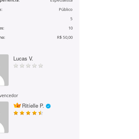
periência:
Especialista
e:
Público
5
s:
10
mo:
R$ 50,00
Lucas V.
 vencedor
Ritíelle P.