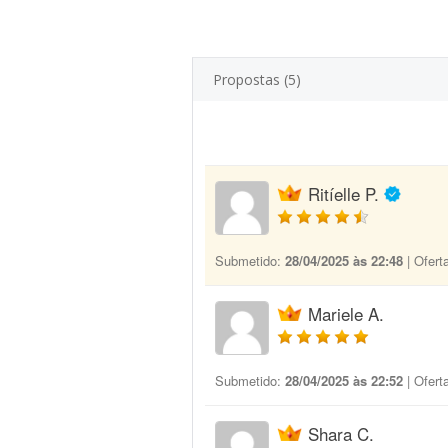
Propostas (5)
Ritíelle P.
Submetido:
28/04/2025 às 22:48
| Ofert
Mariele A.
Submetido:
28/04/2025 às 22:52
| Ofert
Shara C.