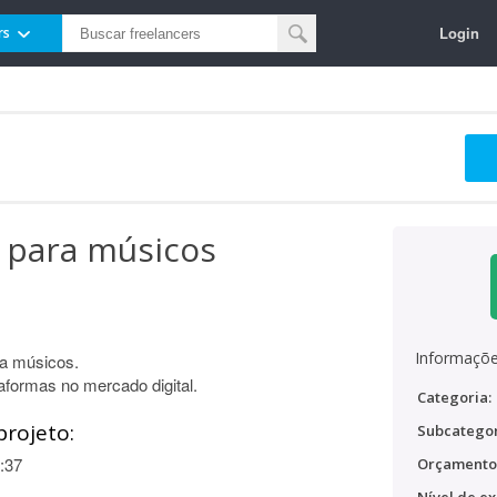
Login
rs
 para músicos
Informaçõe
 a músicos.
formas no mercado digital.
Categoria:
projeto:
Subcategor
:37
Orçamento