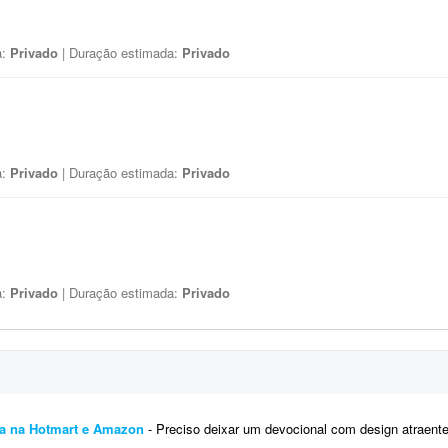
a:
Privado
| Duração estimada:
Privado
a:
Privado
| Duração estimada:
Privado
a:
Privado
| Duração estimada:
Privado
da na Hotmart e Amazon
- Preciso deixar um devocional com design atraente para venda, criando a capa, capas de cap