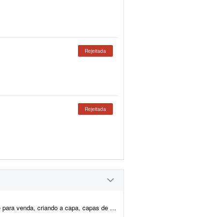
Rejeitada
Rejeitada
ítulos e realizando a diagramação e formatação final. O texto já e...