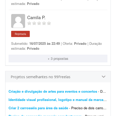
estimada:
Privado
Camila P.
Rejeitada
Submetido:
16/07/2025 às 22:49
| Oferta:
Privado
| Duração
estimada:
Privado
+ 3 propostas
Projetos semelhantes no 99Freelas
Criação e divulgação de artes para eventos e concertos
- Dar visibilidade por meio de publicidade, marketing, imagens 4D, propagandas, digitações, criação de logotipos e artes em geral. O objetivo é inovar na forma com...
Identidade visual profissional, logotipo e manual da marca
- Crio u
Criar 2 carrosséis para área da saúde
- Preciso de dois carrosséis de 7 páginas simples cada, para a área da saúde, usando paletas de cores pré-estabelecidas. Os layouts devem ser limpos, com tipografia...