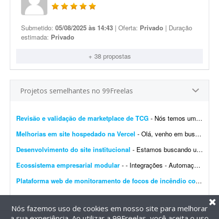
Submetido:
05/08/2025 às 14:43
| Oferta:
Privado
| Duração
estimada:
Privado
+ 38 propostas
Projetos semelhantes no 99Freelas
Revisão e validação de marketplace de TCG
- Nós temos um site de marketplace de TCG (trading card game) chamado Capital Collectibles e gostaria de um programador front-end e back-end para nos ajudar a revisar a estrutura e validar a p...
Melhorias em site hospedado na Vercel
- Olá, venho em busca de um profissional que entenda de Vercel. Gostaria de fazer alterações e melhorias no meu site. Já tenho muitas páginas que consigo editar, m...
Desenvolvimento do site institucional
- Estamos buscando um web designer/desenvolvedor para criar o novo site institucional da BonaFruta Sorvetes. Nossa principal referência de experiência, qualidade visual, navegaç&a...
Ecossistema empresarial modular
- - Integrações - Automações - Configuração de servidor - Criação de ferramentas Exemplo de trabalho: Configuração de VPS, scrap...
Plataforma web de monitoramento de focos de incêndio com mapa interativo
Nós fazemos uso de cookies em nosso site para melhorar
a sua experiência. Ao utilizar a 99Freelas, você aceita o uso