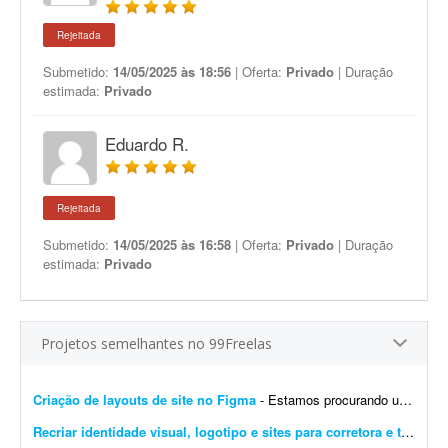
Rejeitada
Submetido:
14/05/2025 às 18:56
| Oferta:
Privado
| Duração
estimada:
Privado
Eduardo R.
Rejeitada
Submetido:
14/05/2025 às 16:58
| Oferta:
Privado
| Duração
estimada:
Privado
Projetos semelhantes no 99Freelas
Criação de layouts de site no Figma
- Estamos procurando um designer com experiência em UI/UX para desenvolver os layouts de um site no Figma. O projeto contempla a criação do layout da página inicial e de p...
Recriar identidade visual, logotipo e sites para corretora e transportadora