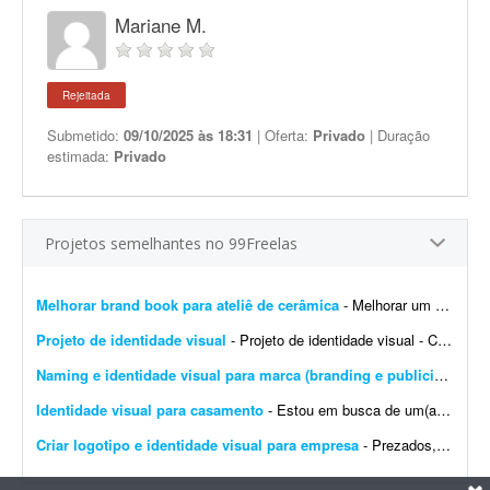
Mariane M.
Rejeitada
Submetido:
09/10/2025 às 18:31
| Oferta:
Privado
| Duração
estimada:
Privado
Projetos semelhantes no 99Freelas
Melhorar brand book para ateliê de cerâmica
- Melhorar um brand book existente para um ateliê de cerâmica, além de toda a parte de papelaria; por exemplo: - Essência da marca - Propósito - Missão - Vis&a...
Projeto de identidade visual
- Projeto de identidade visual - CJ Gonçalves 1. Sobre o projeto Estamos desenvolvendo a nova identidade visual da CJ Gonçalves, uma empresa do segmento imobiliário que atua co...
Naming e identidade visual para marca (branding e publicidade)
- 
Identidade visual para casamento
- Estou em busca de um(a) designer para desenvolver a identidade visual para o meu casamento. O estilo será inspirado no universo medieval/encantado; temos como referência O Senhor dos A...
Criar logotipo e identidade visual para empresa
- Prezados, tenho uma pessoa em mente para o trabalho e a direcionarei a este projeto. Trata-se da criação de logotipo e identidade visual para a empresa do agronegócio Agromation.