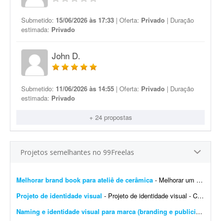
Submetido:
15/06/2026 às 17:33
| Oferta:
Privado
| Duração
estimada:
Privado
John D.
Submetido:
11/06/2026 às 14:55
| Oferta:
Privado
| Duração
estimada:
Privado
+ 24 propostas
Projetos semelhantes no 99Freelas
Melhorar brand book para ateliê de cerâmica
- Melhorar um brand book existente para um ateliê de cerâmica, além de toda a parte de papelaria; por exemplo: - Essência da marca - Propósito - Missão - Vis&a...
Projeto de identidade visual
- Projeto de identidade visual - CJ Gonçalves 1. Sobre o projeto Estamos desenvolvendo a nova identidade visual da CJ Gonçalves, uma empresa do segmento imobiliário que atua co...
Naming e identidade visual para marca (branding e publicidade)
- 