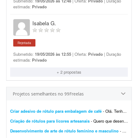
Submetido:
19/05/2026 às 12:48
| Oferta:
Privado
| Duração
estimada:
Privado
Isabela G.
Rejeitada
Submetido:
19/05/2026 às 12:55
| Oferta:
Privado
| Duração
estimada:
Privado
+ 2 propostas
Projetos semelhantes no 99Freelas
Criar adesivo de rótulo para embalagem de café
- Olá. Tenho toda a ideia na cabeça: imagens, fontes e ilustrações de exemplo, mas preciso montar essa ideia em um rótulo adesivo para embalagem de café com ...
Criação de rótulos para licores artesanais
- Quero que desenvolva rótulos para meus licores artesanais e faça uma análise do logotipo para verificar se é necessário melhorar ou não.
Desenvolvimento de arte de rótulo feminino e masculino
- O trabalho refere-se ao desenvolvimento de uma arte para rótulo (feminino e masculino), devendo conter os seguintes elementos: -> Logotipo da marca; -> Indicação de volu...